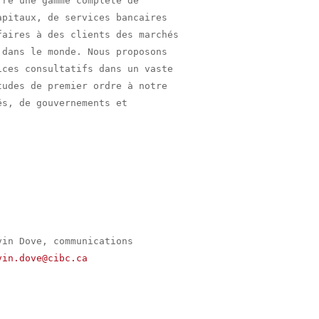
re une gamme complète de

pitaux, de services bancaires

aires à des clients des marchés

dans le monde. Nous proposons

ces consultatifs dans un vaste

udes de premier ordre à notre

s, de gouvernements et

in Dove, communications

vin.dove@cibc.ca