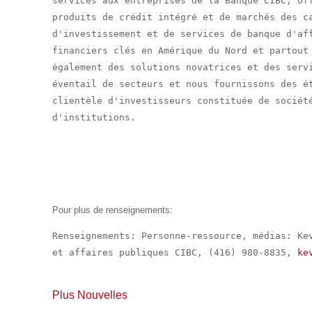
services aux entreprises de la Banque CIBC, off
produits de crédit intégré et de marchés des ca
d'investissement et de services de banque d'aff
financiers clés en Amérique du Nord et partout 
également des solutions novatrices et des servi
éventail de secteurs et nous fournissons des ét
clientèle d'investisseurs constituée de société
d'institutions.

Pour plus de renseignements:
Renseignements: Personne-ressource, médias: Kev
et affaires publiques CIBC, (416) 980-8835, 
ke
Plus Nouvelles