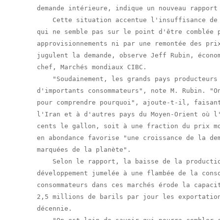
demande intérieure, indique un nouveau rapport 
    Cette situation accentue l'insuffisance de 
qui ne semble pas sur le point d'être comblée p
approvisionnements ni par une remontée des prix
jugulent la demande, observe Jeff Rubin, économ
chef, Marchés mondiaux CIBC.

    "Soudainement, les grands pays producteurs 
d'importants consommateurs", note M. Rubin. "On
pour comprendre pourquoi", ajoute-t-il, faisant
l'Iran et à d'autres pays du Moyen-Orient où l'
cents le gallon, soit à une fraction du prix mo
en abondance favorise "une croissance de la dem
marquées de la planète".

    Selon le rapport, la baisse de la productio
développement jumelée à une flambée de la conso
consommateurs dans ces marchés érode la capacit
2,5 millions de barils par jour les exportation
décennie.
