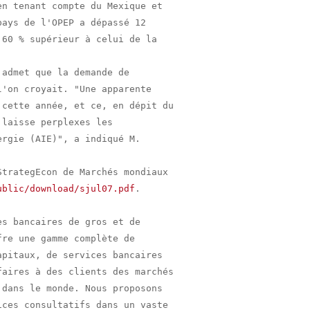
n tenant compte du Mexique et

ays de l'OPEP a dépassé 12

60 % supérieur à celui de la

admet que la demande de

'on croyait. "Une apparente

cette année, et ce, en dépit du

laisse perplexes les

rgie (AIE)", a indiqué M.

trategEcon de Marchés mondiaux

ublic/download/sjul07.pdf
.

s bancaires de gros et de

re une gamme complète de

pitaux, de services bancaires

aires à des clients des marchés

dans le monde. Nous proposons

ces consultatifs dans un vaste
