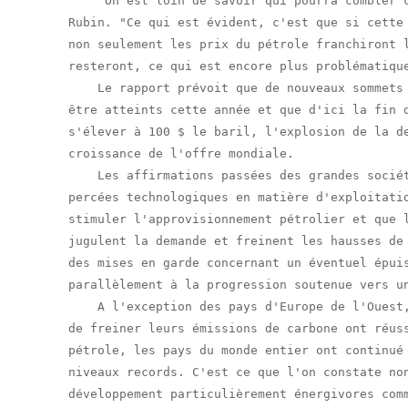
    "On est loin de savoir qui pourra combler c
Rubin. "Ce qui est évident, c'est que si cette 
non seulement les prix du pétrole franchiront l
resteront, ce qui est encore plus problématique
    Le rapport prévoit que de nouveaux sommets 
être atteints cette année et que d'ici la fin d
s'élever à 100 $ le baril, l'explosion de la de
croissance de l'offre mondiale.

    Les affirmations passées des grandes sociét
percées technologiques en matière d'exploitatio
stimuler l'approvisionnement pétrolier et que l
jugulent la demande et freinent les hausses de 
des mises en garde concernant un éventuel épuis
parallèlement à la progression soutenue vers un
    A l'exception des pays d'Europe de l'Ouest,
de freiner leurs émissions de carbone ont réuss
pétrole, les pays du monde entier ont continué 
niveaux records. C'est ce que l'on constate non
développement particulièrement énergivores comm