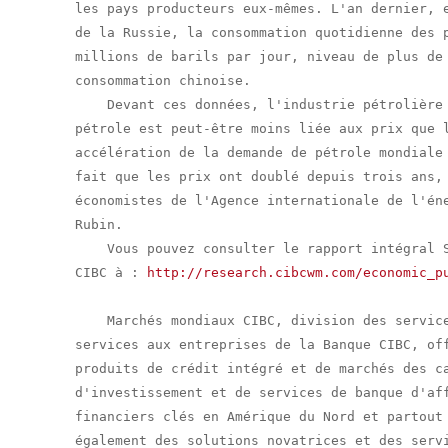
les pays producteurs eux-mêmes. L'an dernier, e
de la Russie, la consommation quotidienne des p
millions de barils par jour, niveau de plus de 
consommation chinoise.

    Devant ces données, l'industrie pétrolière 
pétrole est peut-être moins liée aux prix que l
accélération de la demande de pétrole mondiale 
fait que les prix ont doublé depuis trois ans, 
économistes de l'Agence internationale de l'éne
Rubin.

    Vous pouvez consulter le rapport intégral S
CIBC à : 
http://research.cibcwm.com/economic_p
    Marchés mondiaux CIBC, division des service
services aux entreprises de la Banque CIBC, off
produits de crédit intégré et de marchés des ca
d'investissement et de services de banque d'aff
financiers clés en Amérique du Nord et partout 
également des solutions novatrices et des servi