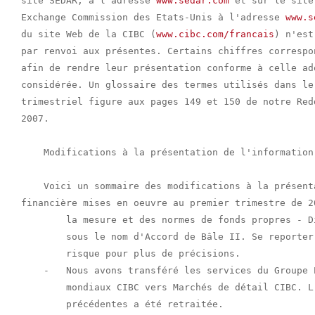
www.sedar.com
 et sur le site
Exchange Commission des Etats-Unis à l'adresse 
www.s
du site Web de la CIBC (
www.cibc.com/francais
) n'est censée avoir été intégrée
par renvoi aux présentes. Certains chiffres correspondants ont été reclassés
afin de rendre leur présentation conforme à celle adoptée pour la période
considérée. Un glossaire des termes utilisés dans le présent rapport
trimestriel figure aux pages 149 et 150 de notre Reddition de comptes annuelle
2007.

    Modifications à la présentation de l'information financière

    Voici un sommaire des modifications à la présentation de l'information
financière mises en oeuvre au premier trimestre de 2008 :-   Nous avons adopté la ligne directrice Convergence internationale de
        la mesure et des normes de fonds propres - Dispositif révisé, connue
        sous le nom d'Accord de Bâle II. Se reporter à la section Gestion du
        risque pour plus de précisions.
    -   Nous avons transféré les services du Groupe Entreprises de Marchés
        mondiaux CIBC vers Marchés de détail CIBC. L'information des périodes
        précédentes a été retraitée.
    -   Nous avons fait passer le revenu lié à la titrisation des secteurs
        d'activité (cartes de crédit, prêts hypothécaires et crédit
        personnel) au poste Divers de Marchés de détail CIBC. L'information
        des périodes précédentes a été retraitée.
    -   Nous avons fait passer le revenu du Service Gestion-Conseil du
        segment Courtage de détail à celui de Gestion d'actifs, les deux
        faisant partie de Marchés de détail CIBC. L'information des périodes
        précédentes a été retraitée.
    -   Nous avons réparti la provision générale pour pertes sur créances
        entre les secteurs d'activité stratégiques (Marchés de détail CIBC et
        Marchés mondiaux CIBC). Avant 2008, la provision générale (à
        l'exclusion de celle liée à FirstCaribbean International Bank) était
        comprise dans le poste Siège social et autres. L'information des
        périodes antérieures n'a pas été retraitée.
    -   Nous avons reclassé la provision pour pertes sur créances relative à
        la tranche non utilisée des facilités de crédit dans les autres
        passifs. Avant 2008, ce montant figurait dans la provision pour
        pertes sur