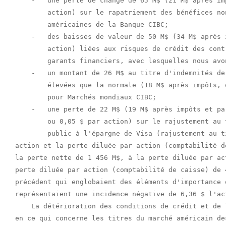
    -   une perte de change de 65 M$ (21 M$ après im
        action) sur le rapatriement des bénéfices no
        américaines de la Banque CIBC;

    -   des baisses de valeur de 50 M$ (34 M$ après 
        action) liées aux risques de crédit des cont
        garants financiers, avec lesquelles nous avo
    -   un montant de 26 M$ au titre d'indemnités de
        élevées que la normale (18 M$ après impôts, 
        pour Marchés mondiaux CIBC;

    -   une perte de 22 M$ (19 M$ après impôts et pa
        ou 0,05 $ par action) sur le rajustement au 
        public à l'épargne de Visa (rajustement au t
action et la perte diluée par action (comptabilité d
la perte nette de 1 456 M$, à la perte diluée par ac
perte diluée par action (comptabilité de caisse) de 
précédent qui englobaient des éléments d'importance 
représentaient une incidence négative de 6,36 $ l'act
    La détérioration des conditions de crédit et de 
en ce qui concerne les titres du marché américain de