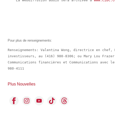
    La Webdiffusion audio sera archivée à 
www.cibc.c
Pour plus de renseignements:
Renseignements: Valentina Wong, directrice en chef, 
investisseurs, au (416) 980-8306; ou Mary Lou Frazer
Communications financières et Communications avec le
980-4111

Plus Nouvelles