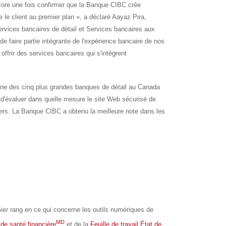
core une fois confirmer que la Banque CIBC crée
le client au premier plan », a déclaré Aayaz Pira,
rvices bancaires de détail et Services bancaires aux
e faire partie intégrante de l'expérience bancaire de nos
 offrir des services bancaires qui s'intègrent
igne des cinq plus grandes banques de détail au
Canada
t d'évaluer dans quelle mesure le site Web sécurisé de
ciers. La Banque CIBC a obtenu la meilleure note dans les
ier rang en ce qui concerne les outils numériques de
MD
 de santé financière
et de la
Feuille de travail État de