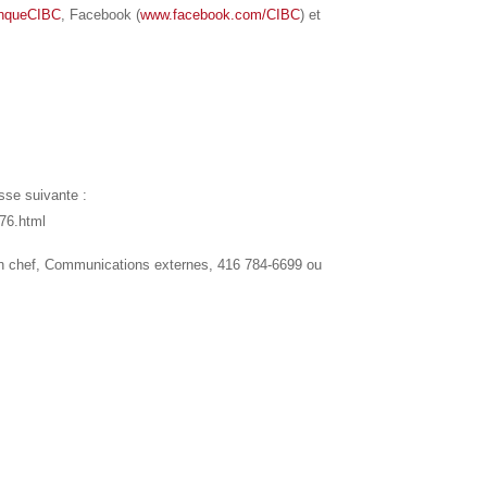
nqueCIBC
, Facebook (
www.facebook.com/CIBC
) et
sse suivante :
076.html
 en chef, Communications externes, 416 784-6699 ou