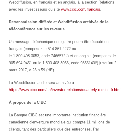
Webdiffusion, en français et en anglais, à la section Relations
avec les investisseurs du site
www.cibc.com/francais
.
Retransmission différée et Webdiffusion archivée de la
téléconférence sur les revenus
Un message téléphonique enregistré pourra être écouté en
français (composez le 514-861-2272 ou
le 1 800-408-3053, code 7466572#) et en anglais (composez le
905-694-9451 ou le 1 800-408-3053, code 9856140#) jusqu'au 2
mars 2017, à 23 h 59 (HE).
La Webdiffusion audio sera archivée à
https://www.cibc.com/ca/investor-relations/quarterly-results-fr.html
.
À propos de la CIBC
La Banque CIBC est une importante institution financière
canadienne d'envergure mondiale qui compte 11 millions de
clients, tant des particuliers que des entreprises. Par