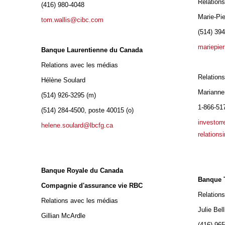
Relation
(416) 980-4048
Marie-Pie
tom.wallis@cibc.com
(514) 39
mariepie
Banque Laurentienne du Canada
Relations avec les médias
Relations
Hélène Soulard
Marianne
(514) 926-3295 (m)
1-866-51
(514) 284-4500, poste 40015 (o)
investor
helene.soulard@lbcfg.ca
relation
Banque Royale du Canada
Banque 
Compagnie d'assurance vie RBC
Relation
Relations avec les médias
Julie Bel
Gillian McArdle
(416) 96