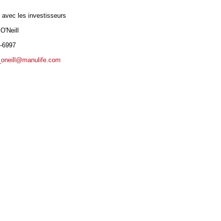
 avec les investisseurs
O'Neill
6-6997
_oneill@manulife.com