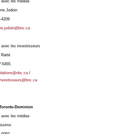
s avec les médias
rre Jodoin
4-4209
rre.jodoin@bnc.ca
 avec les investisseurs
 Ratté
7-5455
relations@nbc.ca
/
sinvestisseurs@bnc.ca
Toronto-Dominion
s avec les médias
lissimo
5-6050