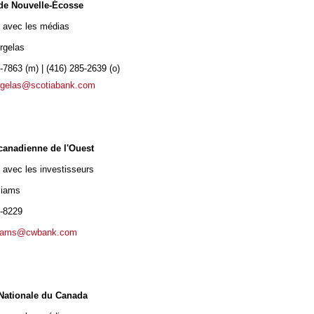
de Nouvelle-Écosse
s avec les médias
rgelas
-7863 (m) | (416) 285-2639 (o)
rgelas@scotiabank.com
anadienne de l'Ouest
 avec les investisseurs
liams
8-8229
lliams@cwbank.com
Nationale du Canada