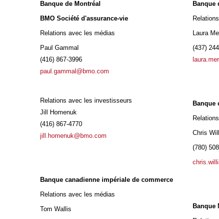
Banque de Montréal
Banque 
BMO Société d'assurance-vie
Relation
Relations avec les médias
Laura Me
Paul Gammal
(437) 244
(416) 867-3996
laura.me
paul.gammal@bmo.com
Relations avec les investisseurs
Banque c
Jill Homenuk
Relations
(416) 867-4770
Chris Wil
jill.homenuk@bmo.com
(780) 50
chris.wi
Banque canadienne impériale de commerce
Relations avec les médias
Banque 
Tom Wallis