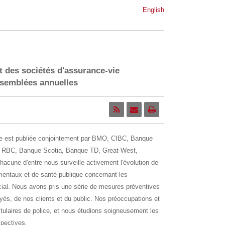
English
es sociétés d'assurance-vie
ssemblées annuelles
ne est publiée conjointement par BMO, CIBC, Banque
e, RBC, Banque Scotia, Banque TD, Great-West,
acune d'entre nous surveille activement l'évolution de
mentaux et de santé publique concernant les
ial. Nous avons pris une série de mesures préventives
oyés, de nos clients et du public. Nos préoccupations et
titulaires de police, et nous étudions soigneusement les
spectives.