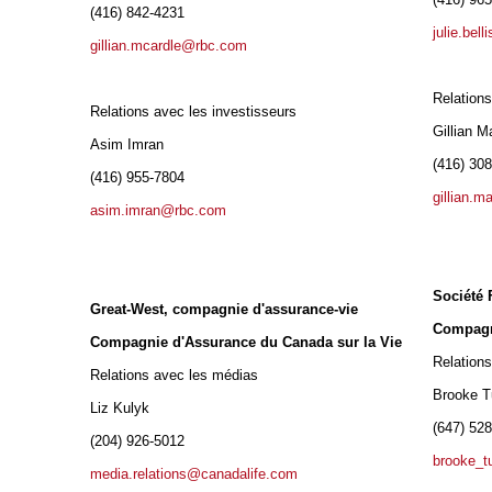
(416) 842-4231
julie.bel
gillian.mcardle@rbc.com
Relations
Relations avec les investisseurs
Gillian M
Asim Imran
(416) 30
(416) 955-7804
gillian.
asim.imran@rbc.com
Société 
Great-West, compagnie d'assurance-vie
Compagn
Compagnie d'Assurance du Canada sur la Vie
Relation
Relations avec les médias
Brooke T
Liz Kulyk
(647) 52
(204) 926-5012
brooke_t
media.relations@canadalife.com