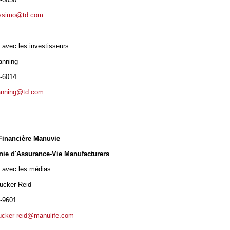
lissimo@td.com
 avec les investisseurs
anning
8-6014
manning@td.com
Financière Manuvie
ie d'Assurance-Vie Manufacturers
s avec les médias
ucker-Reid
8-9601
ucker-reid@manulife.com