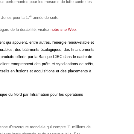
s performantes pour les mesures de lutte contre les
e
ow Jones pour la 17
année de suite.
gard de la durabilité, visitez
notre site Web
.
ent qui appuient, entre autres, l'énergie renouvelable et
s durables, des bâtiments écologiques, des financements
es produits offerts par la Banque CIBC dans le cadre de
 client comprennent des prêts et syndications de prêts,
onseils en fusions et acquisitions et des placements à
que du Nord par Inframation pour les opérations
ienne d'envergure mondiale qui compte 11 millions de