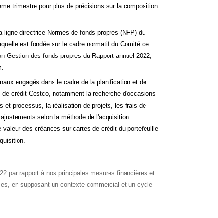
rième trimestre pour plus de précisions sur la composition
a ligne directrice Normes de fonds propres (NFP) du
aquelle est fondée sur le cadre normatif du Comité de
tion Gestion des fonds propres du Rapport annuel 2022,
m.
inaux engagés dans le cadre de la planification et de
tes de crédit Costco, notamment la recherche d'occasions
 et processus, la réalisation de projets, les frais de
ajustements selon la méthode de l'acquisition
e valeur des créances sur cartes de crédit du portefeuille
uisition.
2 par rapport à nos principales mesures financières et
cices, en supposant un contexte commercial et un cycle