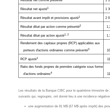
Résultat net comme présenté
1 
1
1 
Résultat net ajusté
1
2 
Résultat avant impôt et provisions ajusté
2
1,
Résultat dilué par action comme présenté
1, 2
1,
Résultat dilué par action ajusté
Rendement des capitaux propres (RCP) applicables aux
3
1
porteurs d'actions ordinaires comme présenté
1
1
RCP ajusté
Ratio des fonds propres de première catégorie sous forme
4
1
d'actions ordinaires
Les résultats de la Banque CIBC pour le quatrième trimestre de
suivants qui, regroupés, ont donné lieu à une incidence négative
une augmentation de 91 M$ (67 M$ après impôt) des provi