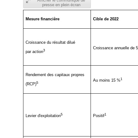
Afficher le communiqué de
presse en plein écran
Mesure financière
Cible
de 2022
Croissance du résultat dilué
Croissance annuelle de 
3
par action
Rendement des capitaux propres
1
Au moins 15 %
5
(RCP)
5
1
Levier d'exploitation
Positif