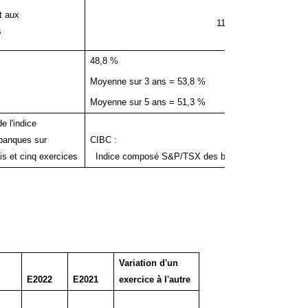
t aux
11,7 %
s
48,8 %
46,3 %
Moyenne sur 3 ans = 53,8 %
Moyenne sur 3 a
Moyenne sur 5 ans = 51,3 %
Moyenne sur 5 a
 l'indice
3 ans 5 
anques sur
CIBC : 28,5 % 4
ois et cinq exercices
Indice composé S&P/TSX des banques : 29
Variation d'un
E2022
E2021
exercice à l'autre