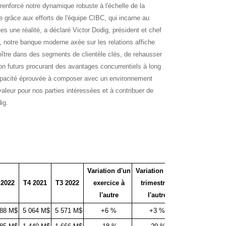
enforcé notre dynamique robuste à l'échelle de la
le grâce aux efforts de l'équipe CIBC, qui incarne au
ées une réalité, a déclaré Victor Dodig, président et chef
, notre banque moderne axée sur les relations affiche
roître dans des segments de clientèle clés, de rehausser
tion futurs procurant des avantages concurrentiels à long
e capacité éprouvée à composer avec un environnement
valeur pour nos parties intéressées et à contribuer de
ig.
Variation d'un
Variation d'un
 2022
T4 2021
T3 2022
exercice à
trimestre à
l'autre
l'autre
388 M$
5 064 M$
5 571 M$
+6 %
+3 %