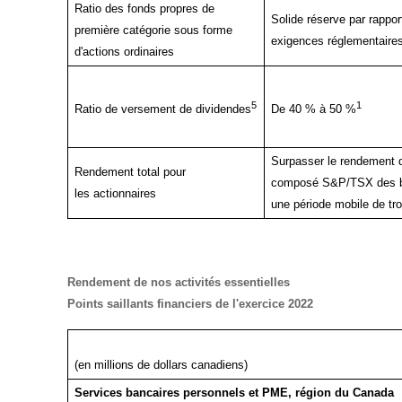
Ratio des fonds propres de
Solide réserve par rappor
première catégorie sous forme
exigences réglementaire
d'actions ordinaires
5
1
Ratio de versement de dividendes
De 40 % à 50 %
Surpasser le rendement de
Rendement total pour
composé S&P/TSX des b
les actionnaires
une période mobile de tr
Rendement de nos activités essentielles
Points saillants financiers de l'exercice 202
2
(en millions de dollars canadiens)
Services bancaires personnels et PME, région du Canada