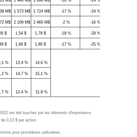
185 M$
1 440 M$
1 666 M$
-18 %
-29 %
308 M$
1 573 M$
1 724 M$
-17 %
-24 %
072 M$
2 109 M$
2 465 M$
-2 %
-16 %
26 $
1,54 $
1,78 $
-18 %
-29 %
39 $
1,68 $
1,85 $
-17 %
-25 %
0,1 %
13,4 %
14,6 %
1,2 %
14,7 %
15,1 %
1,7 %
12,4 %
11,8 %
 2022 ont été touchés par les éléments d'importance
 de 0,13 $ par action :
sions pour procédures judiciaires;