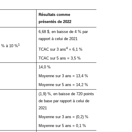
Résultats ajusté
Résultats comme
présentés de 2022
2
2022
6,68 $, en baisse de 4 % par
7,05 $, en baisse
rapport à celui de 2021
rapport à celui d
1
5 % à 10 %
4
TCAC sur 3 ans 
TCAC sur 3 ans
= 6,1 %
TCAC sur 5 ans 
TCAC sur 5 ans = 3,5 %
14,0 %
14,7 %
Moyenne sur 3 ans = 13,4 %
Moyenne sur 3 a
Moyenne sur 5 ans = 14,2 %
Moyenne sur 5 a
(1,9) %, en baisse de 720 points
(1,9) %, en baiss
de base par rapport à celui de
260 points de bas
2021
à celui de 2021
Moyenne sur 3 ans = (0,2) %
Moyenne sur 3 an
Moyenne sur 5 ans = 0,1 %
Moyenne sur 5 a