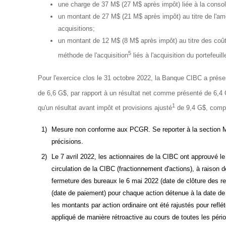
une charge de 37 M$ (27 M$ après impôt) liée à la consoli
un montant de 27 M$ (21 M$ après impôt) au titre de l'amo
acquisitions;
un montant de 12 M$ (8 M$ après impôt) au titre des coûts
5
méthode de l'acquisition
liés à l'acquisition du portefeui
Pour l'exercice clos le 31 octobre 2022, la Banque CIBC a présen
de 6,6 G$, par rapport à un résultat net comme présenté de 6,4 G
1
qu'un résultat avant impôt et provisions ajusté
de 9,4 G$, comp
1)
Mesure non conforme aux PCGR. Se reporter à la section
précisions.
2)
Le 7 avril 2022, les actionnaires de la CIBC ont approuvé l
circulation de la CIBC (fractionnement d'actions), à raison 
fermeture des bureaux le 6 mai 2022 (date de clôture des reg
(date de paiement) pour chaque action détenue à la date de 
les montants par action ordinaire ont été rajustés pour reflé
appliqué de manière rétroactive au cours de toutes les péri