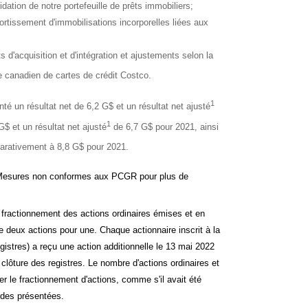
dation de notre portefeuille de prêts immobiliers;
rtissement d'immobilisations incorporelles liées aux
 d'acquisition et d'intégration et ajustements selon la
lle canadien de cartes de crédit Costco.
1
té un résultat net de 6,2 G$ et un résultat net ajusté
1
$ et un résultat net ajusté
de 6,7 G$ pour 2021, ainsi
arativement à 8,8 G$ pour 2021.
 Mesures non conformes aux PCGR pour plus de
e fractionnement des actions ordinaires émises et en
de deux actions pour une. Chaque actionnaire inscrit à la
istres) a reçu une action additionnelle le 13 mai 2022
clôture des registres. Le nombre d'actions ordinaires et
ter le fractionnement d'actions, comme s'il avait été
odes présentées.