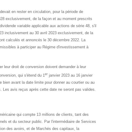
devait en rester en circulation, pour la période de
2028 exclusivement, de la façon et au moment prescrits
ividende variable applicable aux actions de série 48, s'il
2023 inclusivement au 30 avril 2023 exclusivement, de la
eront calculés et annoncés le 30 décembre 2022. La
issibles à participer au Régime d'investissement à
cer leur droit de conversion doivent demander à leur
er
onversion, qui s'étend du 1
janvier 2023 au 16 janvier
e bien avant la date limite pour donner au courtier ou au
 Les avis reçus après cette date ne seront pas valides.
éricaine qui compte 13 millions de clients, tant des
nnels et du secteur public. Par l'intermédiaire de Services
on des avoirs, et de Marchés des capitaux, la