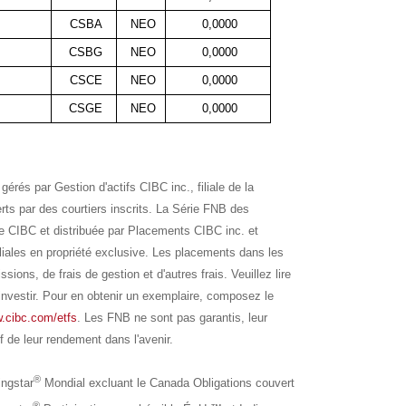
CSBA
NEO
0,0000
CSBG
NEO
0,0000
CSCE
NEO
0,0000
CSGE
NEO
0,0000
rés par Gestion d'actifs CIBC inc., filiale de la
s par des courtiers inscrits. La Série FNB des
e CIBC et distribuée par Placements CIBC inc. et
liales en propriété exclusive. Les placements dans les
ns, de frais de gestion et d'autres frais. Veuillez lire
investir. Pour en obtenir un exemplaire, composez le
.cibc.com/etfs
. Les FNB ne sont pas garantis, leur
f de leur rendement dans l'avenir.
®
ngstar
Mondial excluant le Canada Obligations couvert
®