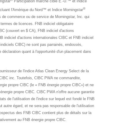
ngstar
Participation marché cible É.-U.™ et Indice
®
cluant l'Amérique du Nord™ et Indice Morningstar
 de commerce ou de service de Morningstar, Inc. qui
 termes de licences. FNB indiciel obligataire
BC (couvert en $ CA), FNB indiciel d'actions
indiciel d'actions internationales CIBC et FNB indiciel
indiciels CIBC) ne sont pas parrainés, endossés,
 déclaration quant à l'opportunité d'un placement dans
urnisseur de l'indice Atlas Clean Energy Select de la
ifs CIBC inc. Toutefois, CIBC PWA ne commandite,
nergie propre CIBC (le « FNB énergie propre CIBC») et ne
NB énergie propre CIBC. CIBC PWA n'offre aucune garantie
s de l'utilisation de l'indice sur lequel est fondé le FNB
t autre égard, et ne sera pas responsable de l'utilisation
prospectus des FNB CIBC contient plus de détails sur la
elativement au FNB énergie propre CIBC.