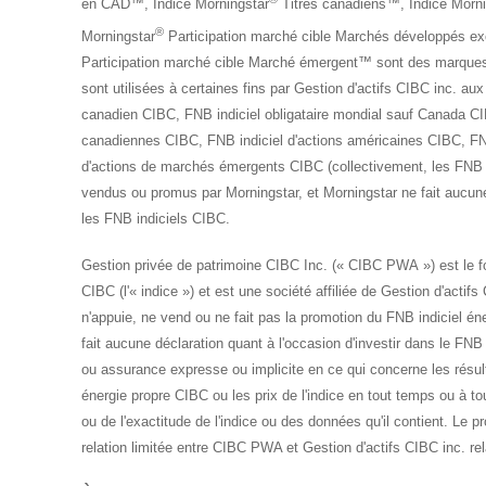
en CAD™, Indice Morningstar
Titres canadiens™, Indice Morni
®
Morningstar
Participation marché cible Marchés développés ex
Participation marché cible Marché émergent™ sont des marques
sont utilisées à certaines fins par Gestion d'actifs CIBC inc. aux
canadien CIBC, FNB indiciel obligataire mondial sauf Canada CI
canadiennes CIBC, FNB indiciel d'actions américaines CIBC, FNB 
d'actions de marchés émergents CIBC (collectivement, les FNB 
vendus ou promus par Morningstar, et Morningstar ne fait aucune
les FNB indiciels CIBC.
Gestion privée de patrimoine CIBC Inc. (« CIBC PWA ») est le fo
CIBC (l'« indice ») et est une société affiliée de Gestion d'act
n'appuie, ne vend ou ne fait pas la promotion du FNB indiciel é
fait aucune déclaration quant à l'occasion d'investir dans le F
ou assurance expresse ou implicite en ce qui concerne les résultat
énergie propre CIBC ou les prix de l'indice en tout temps ou à tou
ou de l'exactitude de l'indice ou des données qu'il contient. Le 
relation limitée entre CIBC PWA et Gestion d'actifs CIBC inc. r