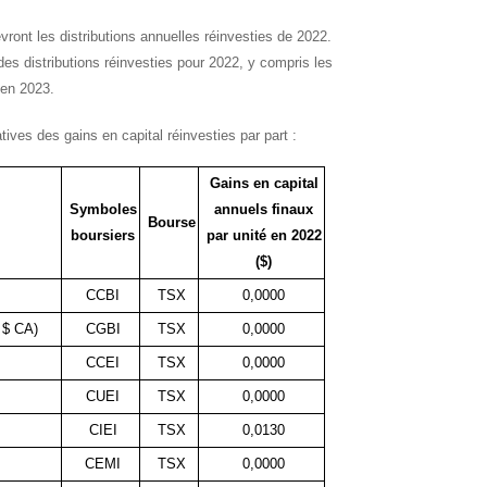
ront les distributions annuelles réinvesties de 2022.
es distributions réinvesties pour 2022, y compris les
 en 2023.
tives des gains en capital réinvesties par part :
Gains en capital
Symboles
annuels finaux
Bourse
boursiers
par unité en 2022
($)
CCBI
TSX
0,0000
 $ CA)
CGBI
TSX
0,0000
CCEI
TSX
0,0000
CUEI
TSX
0,0000
CIEI
TSX
0,0130
CEMI
TSX
0,0000