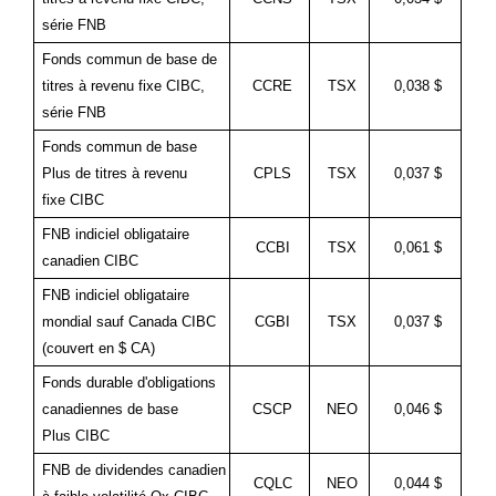
série FNB
Fonds commun de base de
titres à revenu fixe CIBC,
CCRE
TSX
0,038 $
série FNB
Fonds commun de base
Plus de titres à revenu
CPLS
TSX
0,037 $
fixe CIBC
FNB indiciel obligataire
CCBI
TSX
0,061 $
canadien CIBC
FNB indiciel obligataire
mondial sauf Canada CIBC
CGBI
TSX
0,037 $
(couvert en $ CA)
Fonds durable d'obligations
canadiennes de base
CSCP
NEO
0,046 $
Plus CIBC
FNB de dividendes canadien
CQLC
NEO
0,044 $