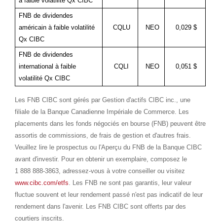
à faible volatilité Qx CIBC
FNB de dividendes
américain à faible volatilité
CQLU
NEO
0,029 $
Qx CIBC
FNB de dividendes
international à faible
CQLI
NEO
0,051 $
volatilité Qx CIBC
Les FNB CIBC sont gérés par Gestion d'actifs CIBC inc., une
filiale de la Banque Canadienne Impériale de Commerce. Les
placements dans les fonds négociés en bourse (FNB) peuvent être
assortis de commissions, de frais de gestion et d'autres frais.
Veuillez lire le prospectus ou l'Aperçu du FNB de la Banque CIBC
avant d'investir. Pour en obtenir un exemplaire, composez le
1 888 888-3863, adressez-vous à votre conseiller ou visitez
www.cibc.com/etfs
. Les FNB ne sont pas garantis, leur valeur
fluctue souvent et leur rendement passé n'est pas indicatif de leur
rendement dans l'avenir. Les FNB CIBC sont offerts par des
courtiers inscrits.