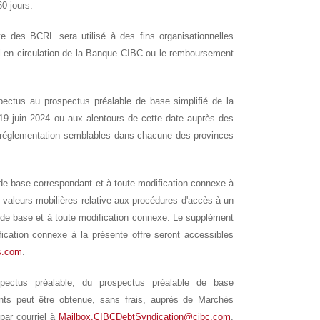
60 jours.
e des BCRL sera utilisé à des fins organisationnelles
al en circulation de la Banque CIBC ou le remboursement
ctus au prospectus préalable de base simplifié de la
9 juin 2024 ou aux alentours de cette date auprès des
 réglementation semblables dans chacune des provinces
de base correspondant et à toute modification connexe à
es valeurs mobilières relative aux procédures d'accès à un
 de base et à toute modification connexe. Le supplément
ication connexe à la présente offre seront accessibles
s.com
.
pectus préalable, du prospectus préalable de base
nts peut être obtenue, sans frais, auprès de Marchés
ar courriel à
Mailbox.CIBCDebtSyndication@cibc.com
,