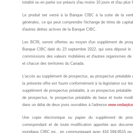
totalité ou en partie sur préavis d'au moins 10 jours et d'au plus 
Le produit net versé à la Banque CIBC à la suite de la vent
générales, ce qui peut comprendre l'échange de titres de capit
d'autres dettes actives de la Banque CIBC.
Les BCRL seront offertes au moyen d'un supplément de prospe
Banque CIBC daté du 23 septembre 2022, qui sera déposé le 1
commissions des valeurs mobilières et d'autres organismes de
et chacun des territoires du
Canada
.
L'accès au supplément de prospectus, au prospectus préalable 
la présente offre est fourni conformément à la législation sur l
supplément de prospectus préalable, à un prospectus préalable
de prospectus, le prospectus préalable de base et toute modif
dans un délai de deux jours ouvrables à l'adresse
www.sedarplu
Une copie électronique ou papier du supplément de pros
correspondant et de toute modification apportée aux docume
mondiaux CIBC inc., en communiquant avec 416 594-8515 ou p