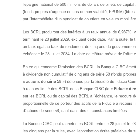
l'épargne national de 500 millions de dollars de billets de capital
(fonds propres d'urgence en cas de non-viabilité, FPUNV) (titres
par l'intermédiaire d'un syndicat de courtiers en valeurs mobili
Les BCRL produiront des intérêts à un taux annuel de 6,987%, ve
terminant le 28 juillet 2029, excluant cette date. Par la suite, l
un taux égal au taux de rendement de cinq ans du gouverneme
échéance le 28 juillet 2084. La date de clôture prévue de l'offre e
En ce qui concerne l'émission des BCRL, la Banque CIBC émettra 
à dividende non cumulatif de cinq ans de série 58 (fonds propre
«
actions de série 58
») détenues par la Société de fiducie Co
à recours limité des BCRL de la Banque CIBC (la «
Fiducie à r
sur les BCRL ou du capital des BCRL à l'échéance, le recours de 
proportionnelle de ce porteur des actifs de la Fiducie à recours 
d'actions de série 58, sauf dans des circonstances limitées.
La Banque CIBC peut racheter les BCRL entre le 28 juin et le 28 
les cinq ans par la suite, avec l'approbation écrite préalable du s