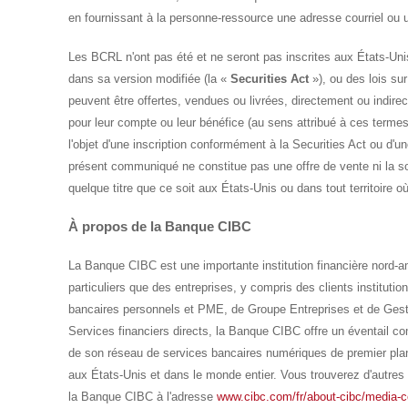
en fournissant à la personne-ressource une adresse courriel ou 
Les BCRL n'ont pas été et ne seront pas inscrites aux États-Uni
dans sa version modifiée (la «
Securities Act
»), ou des lois sur
peuvent être offertes, vendues ou livrées, directement ou indir
pour leur compte ou leur bénéfice (au sens attribué à ces termes
l'objet d'une inscription conformément à la Securities Act ou d'u
présent communiqué ne constitue pas une offre de vente ni la soll
quelque titre que ce soit aux États-Unis ou dans tout territoire où 
À propos de la Banque CIBC
La Banque CIBC est une importante institution financière nord-am
particuliers que des entreprises, y compris des clients institutio
bancaires personnels et PME, de Groupe Entreprises et de Gest
Services financiers directs, la Banque CIBC offre un éventail c
de son réseau de services bancaires numériques de premier pla
aux États-Unis et dans le monde entier. Vous trouverez d'autr
la Banque CIBC à l'adresse
www.cibc.com/fr/about-cibc/media-c