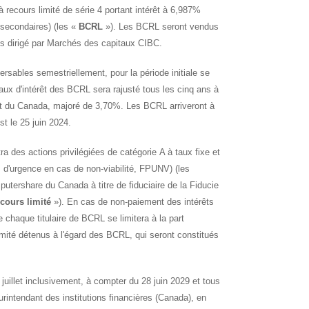
 à recours limité de série 4 portant intérêt à 6,987%
 secondaires) (les «
BCRL
»). Les BCRL seront vendus
ères dirigé par Marchés des capitaux CIBC.
rsables semestriellement, pour la période initiale se
e taux d'intérêt des BCRL sera rajusté tous les cinq ans à
nt du
Canada
, majoré de 3,70%. Les BCRL arriveront à
st le 25 juin 2024.
des actions privilégiées de catégorie A à taux fixe et
s d'urgence en cas de non-viabilité, FPUNV) (les
mputershare du
Canada
à titre de fiduciaire de la Fiducie
ecours limité
»). En cas de non-paiement des intérêts
chaque titulaire de BCRL se limitera à la part
limité détenus à l'égard des BCRL, qui seront constitués
juillet inclusivement, à compter du 28 juin 2029 et tous
urintendant des institutions financières (
Canada
), en