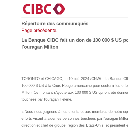
Répertoire des communiqués
Page précédente.
La Banque CIBC fait un don de 100 000 $ US pou
l'ouragan Milton
TORONTO
et CHICAGO
,
le
10 oct. 2024
/CNW/ - La Banque CIBC
100
000
$
US à la Croix-Rouge américaine pour soutenir les effor
Milton. Ce montant s'ajoute aux 100
000
$ US qui ont été donnés
touchées par l'ouragan Helene.
« Nous nous joignons à nos clients et aux membres de notre éq
efforts visant à aider les personnes touchées par l'ouragan Milto
direction et chef de groupe, région des États-Unis, et président