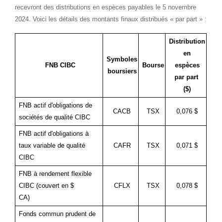
recevront des distributions en espèces payables le 5 novembre
2024. Voici les détails des montants finaux distribués « par part » :
Distribution
en
Symboles
FNB CIBC
Bourse
espèces
boursiers
par part
($)
FNB actif d'obligations de
CACB
TSX
0,076 $
sociétés de qualité CIBC
FNB actif d'obligations à
taux variable de qualité
CAFR
TSX
0,071 $
CIBC
FNB à rendement flexible
CIBC (couvert en $
CFLX
TSX
0,078 $
CA)
Fonds commun prudent de