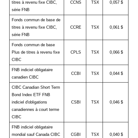
titres à revenu fixe CIBC,
CCNS
TSX
0,057 $
série FNB
Fonds commun de base de
titres à revenu fixe CIBC,
CCRE
TSX
0,061 $
série FNB
Fonds commun de base
Plus de titres à revenu fixe
CPLS
TSX
0,066 $
CIBC
FNB indiciel obligataire
CCBI
TSX
0,044 $
canadien CIBC
CIBC Canadian Short Term
Bond Index ETF FNB
indiciel d'obligations
CSBI
TSX
0,046 $
canadiennes à court terme
CIBC
FNB indiciel obligataire
mondial sauf Canada CIBC
CGBI
TSX
0,040 $