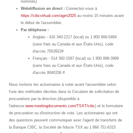
nommés)
Webdiffusion en direct :
Connectez-vous à
https://cibcvirtual.com/agm2025
au moins 15 minutes avant
le début de l'assemblée.
Par téléphone :
Anglais - 416 340-2217 (local) ou 1 800 806-5484
(sans frais au
Canada
et aux États-Unis), code
d'accès 7053922#
Français - 514 392-1587 (local) ou 1 800 898-3989
(sans frais au
Canada
et aux États-Unis), code
d'accès 9040336 #
Nous invitons les actionnaires à voter avant l'assemblée selon
l'une des méthodes décrites dans la Circulaire de sollicitation de
procurations par la direction (disponible à
l'adresse
www.meetingdocuments.com/TSXT/cibc
) et le formulaire
de procuration ou d'instruction de vote. Les actionnaires qui ont
des questions peuvent communiquer avec l'agent de transferts de
la Banque CIBC, la Société de fiducie TSX au 1 866 751-6315