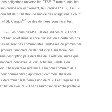
TM
ce des obligations universelles FTSE
n'ont aucun lien
son groupe (collectivement, le « groupe LSE »). Le LSE
ulant de l'utilisation de l'indice des obligations à court
MC
lles FTSE Canada
ou des données sous-jacentes.
MSCI »). Les noms de MSCI et des indices MSCI sont
 fait l'objet d'une licence d'utilisation à certaines fins
ésentes ne sont pas commandités, endossés ou promus par
roduits financiers ou de tout indice sur lequel ces
une description plus détaillée de la relation limitée que
 financiers connexes. Aucun acheteur, vendeur ou
oit utiliser ou faire référence à un nom commercial, à
our commanditer, approuver, commercialiser ou
 déterminer si la permission de MSCI est requise. En
filiation avec MSCI sans l'autorisation écrite préalable