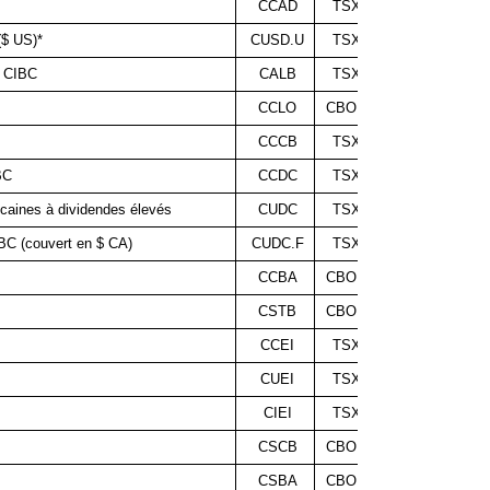
CCAD
TSX
0,100 $
($ US)*
CUSD.U
TSX
0,159 $
e CIBC
CALB
TSX
0,049 $
CCLO
CBOE
0,080 $
CCCB
TSX
0,130 $
BC
CCDC
TSX
0,130 $
caines à dividendes élevés
CUDC
TSX
0,120 $
IBC (couvert en $ CA)
CUDC.F
TSX
0,120 $
CCBA
CBOE
0,063 $
CSTB
CBOE
0,056 $
CCEI
TSX
0,230 $
CUEI
TSX
0,111 $
CIEI
TSX
0,226 $
CSCB
CBOE
0,135 $
CSBA
CBOE
0,117 $