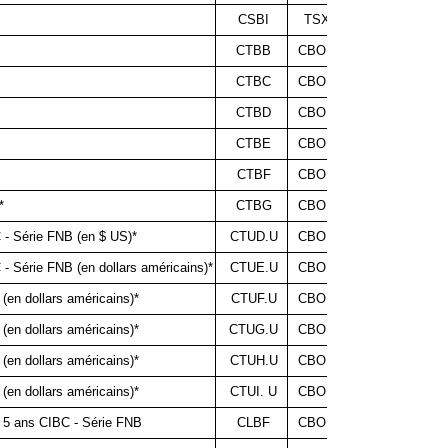
CSBI
TSX
0,068 $
CTBB
CBOE
0,030 $
CTBC
CBOE
0,030 $
CTBD
CBOE
0,033 $
CTBE
CBOE
0,043 $
CTBF
CBOE
0,035 $
*
CTBG
CBOE
0,036 $
 - Série FNB (en $ US)*
CTUD.U
CBOE
0,023 $
 - Série FNB (en dollars américains)*
CTUE.U
CBOE
0,024 $
(en dollars américains)*
CTUF.U
CBOE
0,031 $
(en dollars américains)*
CTUG.U
CBOE
0,043 $
(en dollars américains)*
CTUH.U
CBOE
0,027 $
(en dollars américains)*
CTUI. U
CBOE
0,036 $
à 5 ans CIBC - Série FNB
CLBF
CBOE
0,040 $