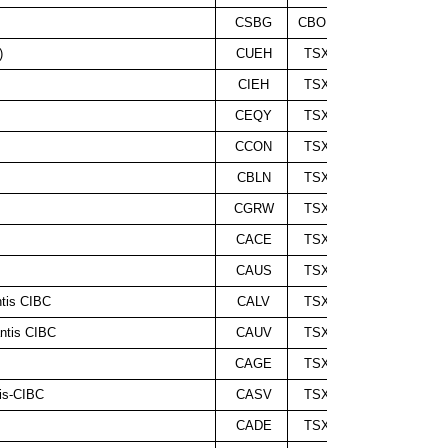
CSBG
CBOE
0,099 $
)
CUEH
TSX
0,069 $
CIEH
TSX
0,090 $
CEQY
TSX
0,055 $
CCON
TSX
0,147 $
CBLN
TSX
0,132 $
CGRW
TSX
0,123 $
CACE
TSX
0,114 $
CAUS
TSX
0,060 $
ntis CIBC
CALV
TSX
0,088 $
antis CIBC
CAUV
TSX
0,075 $
CAGE
TSX
0,105 $
tis-CIBC
CASV
TSX
0,109 $
CADE
TSX
0,157 $