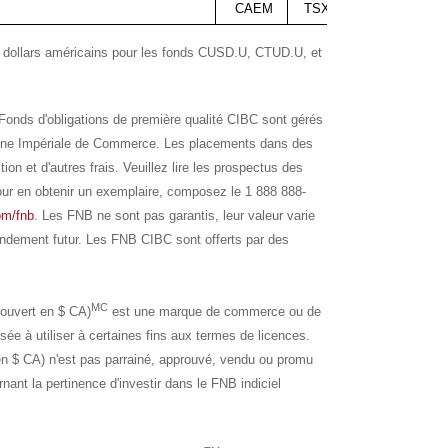
CAEM
TSX
0,152 $
en dollars américains pour les fonds CUSD.U, CTUD.U, et
Fonds d'obligations de première qualité CIBC sont gérés
dienne Impériale de Commerce. Les placements dans des
n et d'autres frais. Veuillez lire les prospectus des
ur en obtenir un exemplaire, composez le 1 888 888-
om/fnb
. Les FNB ne sont pas garantis, leur valeur varie
endement futur. Les FNB CIBC sont offerts par des
MC
couvert en $ CA)
est une marque de commerce ou de
sée à utiliser à certaines fins aux termes de licences.
en $ CA) n'est pas parrainé, approuvé, vendu ou promu
nant la pertinence d'investir dans le FNB indiciel