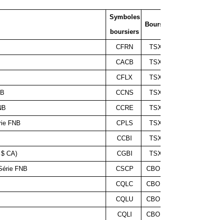
Symboles
Distributions e
Bourse
boursiers
par part 
CFRN
TSX
0,050 $
CACB
TSX
0,075 $
CFLX
TSX
0,077 $
NB
CCNS
TSX
0,059 $
NB
CCRE
TSX
0,065 $
rie FNB
CPLS
TSX
0,070 $
CCBI
TSX
0,051 $
 $ CA)
CGBI
TSX
0,043 $
 Série FNB
CSCP
CBOE
0,054 $
CQLC
CBOE
0,076 $
CQLU
CBOE
0,030 $
CQLI
CBOE
0,068 $