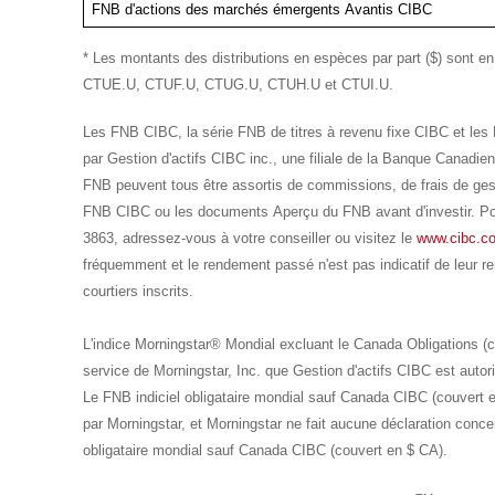
FNB d'actions des marchés émergents Avantis CIBC
* Les montants des distributions en espèces par part ($) sont 
CTUE.U, CTUF.U, CTUG.U, CTUH.U et CTUI.U.
Les FNB CIBC, la série FNB de titres à revenu fixe CIBC et les 
par Gestion d'actifs CIBC inc., une filiale de la Banque Cana
FNB peuvent tous être assortis de commissions, de frais de gestio
FNB CIBC ou les documents Aperçu du FNB avant d'investir. Po
3863, adressez-vous à votre conseiller ou visitez le
www.cibc.c
fréquemment et le rendement passé n'est pas indicatif de leur r
courtiers inscrits.
L'indice Morningstar® Mondial excluant le Canada Obligations (
service de Morningstar, Inc. que Gestion d'actifs CIBC est autori
Le FNB indiciel obligataire mondial sauf Canada CIBC (couvert 
par Morningstar, et Morningstar ne fait aucune déclaration concer
obligataire mondial sauf Canada CIBC (couvert en $ CA).