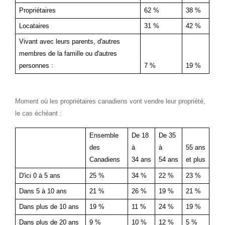
Propriétaires
62 %
38 %
Locataires
31 %
42 %
Vivant avec leurs parents, d'autres
membres de la famille ou d'autres
personnes :
7 %
19 %
Moment où les propriétaires canadiens vont vendre leur propriété,
le cas échéant :
Ensemble
De 18
De 35
des
à
à
55 ans
Canadiens
34 ans
54 ans
et plus
D'ici 0 à 5 ans
25 %
34 %
22 %
23 %
Dans 5 à 10 ans
21 %
26 %
19 %
21 %
Dans plus de 10 ans
19 %
11 %
24 %
19 %
Dans plus de 20 ans
9 %
10 %
12 %
5 %