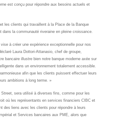
derne est conçu pour répondre aux besoins actuels et
 les clients qui travaillent à la Place de la Banque
vent dans la communauté riveraine en pleine croissance.
vise à créer une expérience exceptionnelle pour nos
 déclaré
Laura Dottori-Attanasio
, chef de groupe,
e bancaire illustre bien notre banque moderne axée sur
intelligente dans un environnement totalement accessible.
 harmonieuse afin que les clients puissent effectuer leurs
leurs ambitions à long terme. »
 Street, sera utilisé à diverses fins, comme pour les
roit où les représentants en services financiers CIBC et
ont des liens avec les clients pour répondre à leurs
 Impérial et Services bancaires aux PME, alors que