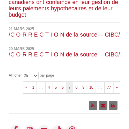
canadiens ont confiance en leur gestion de
leurs paiements hypothécaires et de leur
budget
21 MARS 2025
/C O R R E C T I O N de la source -- CIBC/
20 MARS 2025
/C O R R E C T I O N de la source -- CIBC/
Afficher
par page
25
«
1
…
4
5
6
7
8
9
10
…
77
»