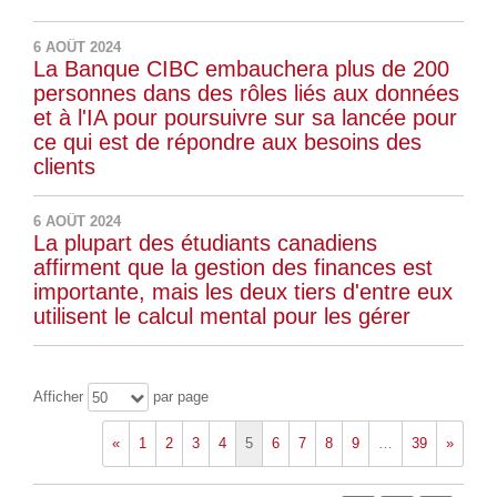
6 AOÛT 2024
La Banque CIBC embauchera plus de 200
personnes dans des rôles liés aux données
et à l'IA pour poursuivre sur sa lancée pour
ce qui est de répondre aux besoins des
clients
6 AOÛT 2024
La plupart des étudiants canadiens
affirment que la gestion des finances est
importante, mais les deux tiers d'entre eux
utilisent le calcul mental pour les gérer
Afficher
par page
50
«
1
2
3
4
5
6
7
8
9
…
39
»